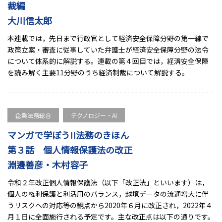
裁編
大川信太郎
本連載では，先日まで行政官として経済安全保障分野の第一線で
政策立案・審査に従事していた弁護士が経済安全保障分野の法令
について体系的に解説する。連載の第４回目では，経済安全保障
を読み解く主要11分野のうち経済制裁について解説する。
企業法務総合
テクノロジー・AI
マンガで学ぼう!!法務のきほん
第３話 個人情報保護法の改正
淵邊善彦・木村容子
令和２年改正個人情報保護法（以下「改正法」といいます）は，
個人の権利保護と利活用のバランス，越境データの流通増大に伴
うリスクへの対応等の観点から2020年６月に改正され，2022年４
月１日に全面施行される予定です。主な改正点は以下の通りです。