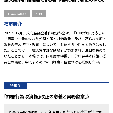
企業法務総合
知財
福市航介
2021年12月，文化審議会著作権分科会は，『DX時代に対応した
「簡素で一元的な権利処理方策と対価還元」及び「著作権制度・
政策の普及啓発・教育」について』と題する中間まとめを公表し
た。ここでは，「拡大集中許諾制度」が議論され，注目を集めて
いたことから，本稿では，同制度の特徴，同分科会基本政策小委
員会の議論，中間まとめでの同制度の位置づけを概観したい。
特集３
「詐害行為取消権」改正の意義と実務留意点
詐害行為取消権は，2020年４月に施行された改正民法で大