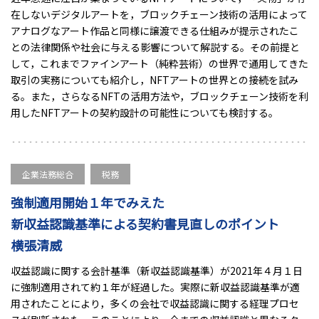
在しないデジタルアートを，ブロックチェーン技術の活用によって
アナログなアート作品と同様に譲渡できる仕組みが提示されたこ
との法律関係や社会に与える影響について解説する。その前提と
して，これまでファインアート（純粋芸術）の世界で通用してきた
取引の実務についても紹介し，NFTアートの世界との接続を試み
る。また，さらなるNFTの活用方法や，ブロックチェーン技術を利
用したNFTアートの契約設計の可能性についても検討する。
企業法務総合
税務
強制適用開始１年でみえた
新収益認識基準による契約書見直しのポイント
横張清威
収益認識に関する会計基準（新収益認識基準）が2021年４月１日
に強制適用されて約１年が経過した。実際に新収益認識基準が適
用されたことにより，多くの会社で収益認識に関する経理プロセ