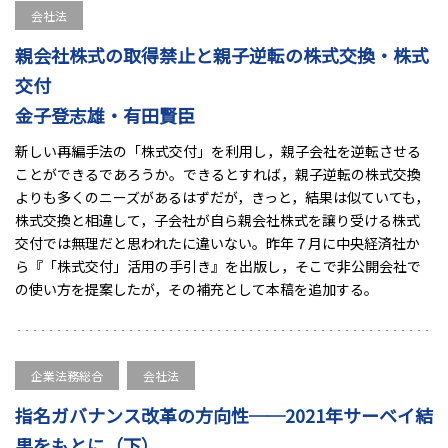
会社法
親会社株式の取得禁止と親子逆転の株式交換・株式
交付
金子登志雄・有田賢臣
新しい再編手法の「株式交付」を利用し，親子会社を逆転させる
ことができるであろうか。できるとすれば，親子逆転の株式交換
よりも多くのニーズがあるはずだが，きっと，結果は似ていても，
株式交換と相違して，子会社が自ら親会社株式を譲り受ける株式
交付では無理だと思われたに違いない。昨年７月に中央経済社か
ら『「株式交付」活用の手引き』を出版し，そこで非公開会社で
の使い方を提案したが，その補充として本稿を追加する。
企業法務総合
会社法
指名ガバナンス改革の方向性──2021年サーベイ結
果をもとに（下）