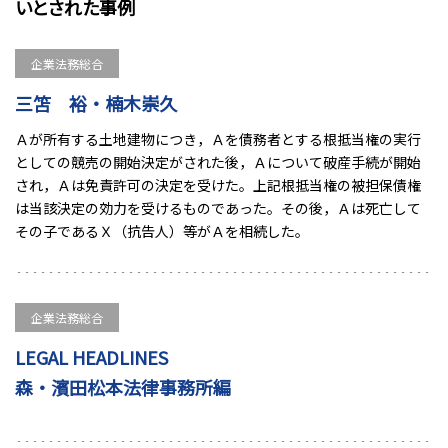
いとされた事例
企業法務総合
三笘 裕・楠木崇久
Ａが所有する土地建物につき，Ａを債務者とする根抵当権の実行
としての競売の開始決定がされた後，Ａについて破産手続が開始
され，Ａは免責許可の決定を受けた。上記根抵当権の被担保債権
は当該決定の効力を受けるものであった。その後，Ａは死亡して
その子であるＸ（抗告人）等がＡを相続した。
企業法務総合
LEGAL HEADLINES
森・濱田松本法律事務所編