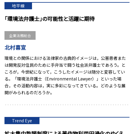
地平線
「環境法弁護士」の可能性と活躍に期待
企業法務総合
北村喜宣
環境との関係における法律家の古典的イメージは，公害患者また
は開発反対住民のために手弁当で闘う社会派弁護士であろう。と
ころが，今世紀になって，こうしたイメージは随分と変容してい
る。「環境法弁護士（Environmental Lawyer）」といった場
合，その活動内容は，実に多彩になってきている。どのような展
開がみられるのだろうか。
Trend Eye
拡大集中許諾制度による著作物利用円滑化のゆくえ