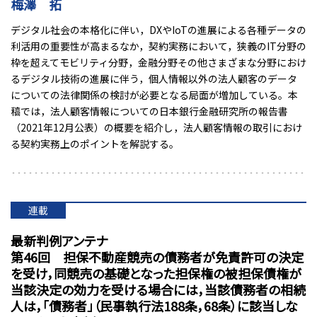
梅澤 拓
デジタル社会の本格化に伴い，DXやIoTの進展による各種データの
利活用の重要性が高まるなか，契約実務において，狭義のIT分野の
枠を超えてモビリティ分野，金融分野その他さまざまな分野におけ
るデジタル技術の進展に伴う，個人情報以外の法人顧客のデータ
についての法律関係の検討が必要となる局面が増加している。本
稿では，法人顧客情報についての日本銀行金融研究所の報告書
（2021年12月公表）の概要を紹介し，法人顧客情報の取引におけ
る契約実務上のポイントを解説する。
連載
最新判例アンテナ
第46回 担保不動産競売の債務者が免責許可の決定
を受け，同競売の基礎となった担保権の被担保債権が
当該決定の効力を受ける場合には，当該債務者の相続
人は，「債務者」（民事執行法188条，68条）に該当しな