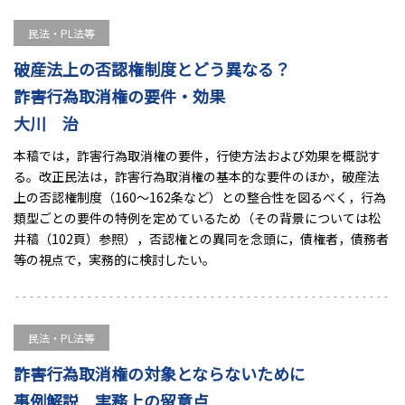
民法・PL法等
破産法上の否認権制度とどう異なる？
詐害行為取消権の要件・効果
大川 治
本稿では，詐害行為取消権の要件，行使方法および効果を概説す
る。改正民法は，詐害行為取消権の基本的な要件のほか，破産法
上の否認権制度（160～162条など）との整合性を図るべく，行為
類型ごとの要件の特例を定めているため（その背景については松
井稿（102頁）参照），否認権との異同を念頭に，債権者，債務者
等の視点で，実務的に検討したい。
民法・PL法等
詐害行為取消権の対象とならないために
事例解説 実務上の留意点