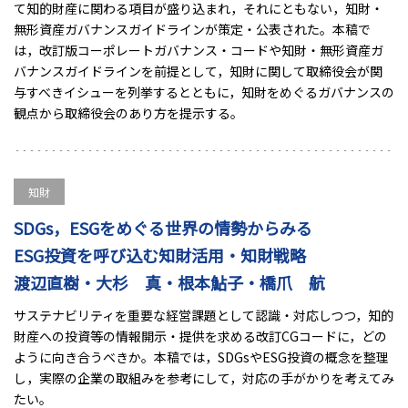
て知的財産に関わる項目が盛り込まれ，それにともない，知財・
無形資産ガバナンスガイドラインが策定・公表された。本稿で
は，改訂版コーポレートガバナンス・コードや知財・無形資産ガ
バナンスガイドラインを前提として，知財に関して取締役会が関
与すべきイシューを列挙するとともに，知財をめぐるガバナンスの
観点から取締役会のあり方を提示する。
知財
SDGs，ESGをめぐる世界の情勢からみる
ESG投資を呼び込む知財活用・知財戦略
渡辺直樹・大杉 真・根本鮎子・橋爪 航
サステナビリティを重要な経営課題として認識・対応しつつ，知的
財産への投資等の情報開示・提供を求める改訂CGコードに，どの
ように向き合うべきか。本稿では，SDGsやESG投資の概念を整理
し，実際の企業の取組みを参考にして，対応の手がかりを考えてみ
たい。