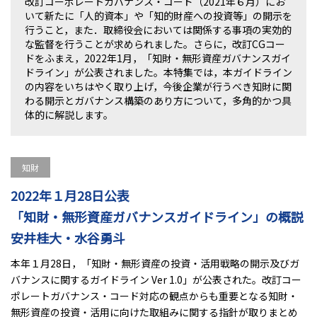
改訂コーポレートガバナンス・コード（2021年６月）にお
いて新たに「人的資本」や「知的財産への投資等」の開示を
行うこと，また．取締役会においては関係する事項の実効的
な監督を行うことが求められました。さらに，改訂CGコー
ドをふまえ，2022年1月，「知財・無形資産ガバナンスガイ
ドライン」が公表されました。本特集では，本ガイドライン
の内容をいちはやく取り上げ，今後企業が行うべき知財に関
わる開示とガバナンス構築のあり方について，多角的かつ具
体的に解説します。
知財
2022年１月28日公表
「知財・無形資産ガバナンスガイドライン」の概説
安井桂大・水谷勇斗
本年１月28日，「知財・無形資産の投資・活用戦略の開示及びガ
バナンスに関するガイドライン Ver 1.0」が公表された。改訂コー
ポレートガバナンス・コード対応の観点からも重要となる知財・
無形資産の投資・活用に向けた取組みに関する指針が取りまとめ