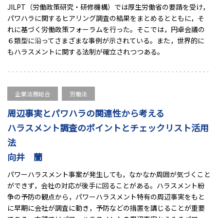
JILPT（労働政策研究・研修機構）では厚生労働省の要請を受け，
パワハラに関するヒアリング調査の結果をまとめるとともに，そ
れに基づく労働政策フォーラムを行った。そこでは，円卓会議の
６類型に沿ってさまざまな事例が示されている。また，世界的に
もハラスメントに関する法制が確立されつつある。
企業法務総合
労働法
周辺事実とパワハラの関連性から考える
ハラスメント調査のポイントとチェックリスト活用
法
向井 蘭
パワーハラスメント事案が発生しても，なかなか周囲が気づくこと
ができず，会社の対応が後手に回ることがある。ハラスメント紛
争の予防の観点から，パワーハラスメント特有の周辺事実をもと
に早期に会社が調査に動き，予防などの措置を講じることが重要