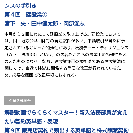
ンスの手引き
第４回 建設業①
宮下 央・田中健太郎・岡部洸志
本号から２回にわたって建設業を取り上げる。建設業において
は，国，地方公共団体等の発注案件が多い，下請取引が当然に予
定されているといった特殊性があり，法務デュー・ディリジェンス
（以下「法務DD」という）の内容もこれらの事業上の特殊性をふ
まえたものになる。なお，建設業許可の根拠法である建設業法に
関しては，直近でM&Aに関係する重要な改正が行われているた
め，必要な範囲で改正事項にもふれる。
企業法務総合
解説動画でらくらくマスター！新入法務部員が覚え
たい契約英単語・表現
第９回 販売店契約で頻出する英単語と株式譲渡契約