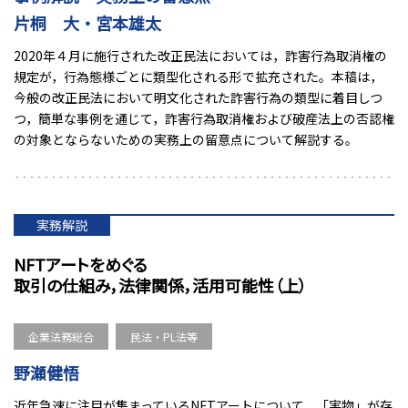
片桐 大・宮本雄太
2020年４月に施行された改正民法においては，詐害行為取消権の
規定が，行為態様ごとに類型化される形で拡充された。本稿は，
今般の改正民法において明文化された詐害行為の類型に着目しつ
つ，簡単な事例を通じて，詐害行為取消権および破産法上の否認権
の対象とならないための実務上の留意点について解説する。
実務解説
NFTアートをめぐる
取引の仕組み，法律関係，活用可能性（上）
企業法務総合
民法・PL法等
野瀬健悟
近年急速に注目が集まっているNFTアートについて，「実物」が存