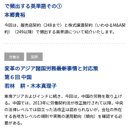
で頻出する英単語その①
本郷貴裕
今回は，販売店契約（248まで）と株式譲渡契約（いわゆるM&A契
約）（249以降）で頻出する英単語について紹介いたします。
労働法
国際
変革のアジア諸国労務――最新事情と対応策
第６回 中国
若林 耕・木本真理子
東南アジアおよびインドに続き，今回は，中国の労務を取り上げ
る。中国では，2013年に労働契約法が改正施行されて以降，中央
の法律レベルでは目立った法改正は認められないが，会社の所在
する各地方レベルの規則や実務の運用動向（傾向）を確認する必
要がある。