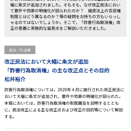
幅に条文が追加されました。そもそも，なぜ改正民法におい
て要件や効果の明確化が図られたのか？ 破産法上の否認権
制度とはどう異なるのか？等の疑問をお持ちの方もいらっし
ゃるのではないでしょうか。そこで，「詐害行為取消権」改
正の意義と実務的な留意点をご解説いただきました。
民法・PL法等
改正民法において大幅に条文が追加
「詐害行為取消権」の主な改正点とその目的
松井裕介
詐害行為取消権については，2020年４月に施行された改正民法に
おいて大幅に条文が追加され，要件や効果の明確化が図られた。
本稿においては，詐害行為取消権の制度趣旨を説明するととも
に，民法改正による主な改正点および改正の目的等について解説
する。