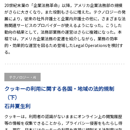
20世紀末葉の「企業法務革命」以降，アメリカ企業法務部の規模
がさらに大きくなり，また役割もさらに増えた。テクノロジーの発
展により，従来の社外弁護士と企業内弁護士の他に，さまざまな法
務関連サービスのプロバイダーが使えるようになった。こうした
動向の結果として，法務部業務の運営はさらに複雑になった。本
稿では，アメリカ企業法務の変遷を紹介しながら，業務の効率
的・効果的な運営を図るため登場したLegal Operationsを検討す
る。
テクノロジー・AI
クッキーの利用に関する各国・地域の法的規制
（下）
石井夏生利
クッキーは，利用者の認識がないままにオンライン上の閲覧履歴
等の情報を収集できることから，プライバシー侵害をもたらし得
る。現在，日本にはクッキーの利用を直接に規制する法制度は存