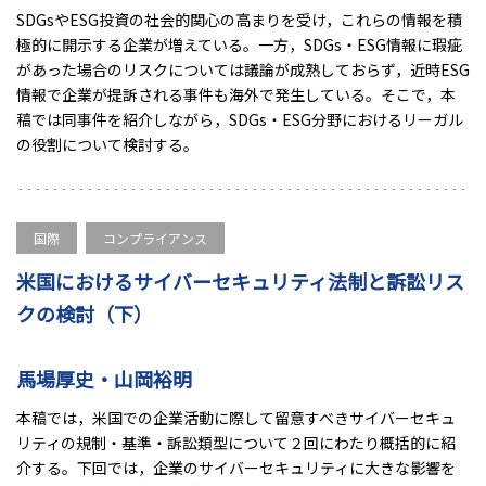
SDGsやESG投資の社会的関心の高まりを受け，これらの情報を積
極的に開示する企業が増えている。一方，SDGs・ESG情報に瑕疵
があった場合のリスクについては議論が成熟しておらず，近時ESG
情報で企業が提訴される事件も海外で発生している。そこで，本
稿では同事件を紹介しながら，SDGs・ESG分野におけるリーガル
の役割について検討する。
国際
コンプライアンス
米国におけるサイバーセキュリティ法制と訴訟リス
クの検討（下）
馬場厚史・山岡裕明
本稿では，米国での企業活動に際して留意すべきサイバーセキュ
リティの規制・基準・訴訟類型について２回にわたり概括的に紹
介する。下回では，企業のサイバーセキュリティに大きな影響を