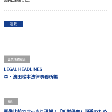
面的に勝訴した。
連載
企業法務総合
LEGAL HEADLINES
森・濱田松本法律事務所編
知財
画像比較ですっきり理解！「知財侵害」回避のため