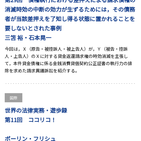
消滅時効の中断の効力が生ずるためには，その債務
者が当該差押えを了知し得る状態に置かれることを
要しないとされた事例
三笘 裕・石本晃一
今回は，Ｘ（原告・被控訴人・被上告人）が，Ｙ（被告・控訴
人・上告人）のＸに対する貸金返還請求権の時効消滅を主張し
て，本件貸金債権に係る金銭消費貸借契約公正証書の執行力の排
除を求めた請求異議訴訟を紹介する。
国際
世界の法律実務・遊歩録
第11回 ココリコ！
ポーリン・フリシュ