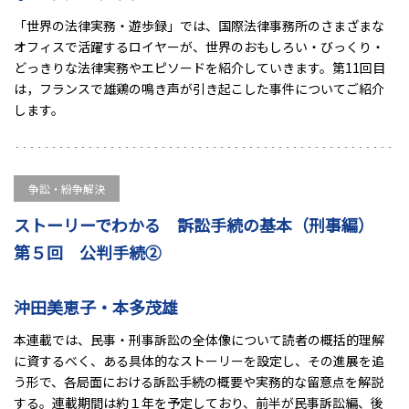
「世界の法律実務・遊歩録」では、国際法律事務所のさまざまな
オフィスで活躍するロイヤーが、世界のおもしろい・びっくり・
どっきりな法律実務やエピソードを紹介していきます。第11回目
は，フランスで雄鶏の鳴き声が引き起こした事件についてご紹介
します。
争訟・紛争解決
ストーリーでわかる 訴訟手続の基本（刑事編）
第５回 公判手続②
沖田美恵子・本多茂雄
本連載では、民事・刑事訴訟の全体像について読者の概括的理解
に資するべく、ある具体的なストーリーを設定し、その進展を追
う形で、各局面における訴訟手続の概要や実務的な留意点を解説
する。連載期間は約１年を予定しており、前半が民事訴訟編、後