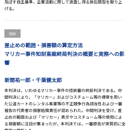
及ぼす自主基準，企業活動に際して直面し得る訴訟類型を取り上
げる。
知財
差止めの範囲・損害額の算定方法
マリカー事件知財高裁終局判決の概要と実務への影
響
新間祐一郎・千葉健太郎
本判決は，いわゆるマリカー事件の控訴審の終局判決である。中
間判決により，「マリカー」およびコスチューム等の標章を用い
た公道カートのレンタル事業等の不正競争行為該当性および一審
被告の代表者の損害賠償責任が認められた。中間判決を受け，差
止めの範囲および「マリカー」表示やコスチューム等の使用によ
る損害額に注目が集まったが，本判決では，一審原告が実質的に全