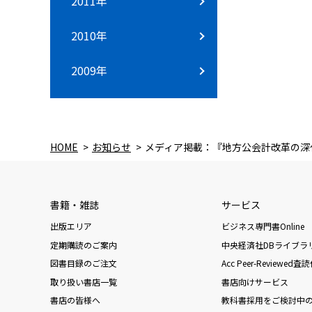
2011年
2010年
2009年
HOME
お知らせ
メディア掲載：『地方公会計改革の深化
書籍・雑誌
サービス
出版エリア
ビジネス専門書Online
定期購読のご案内
中央経済社DBライブラ
図書目録のご注文
Acc Peer-Reviewe
取り扱い書店一覧
書店向けサービス
書店の皆様へ
教科書採用をご検討中