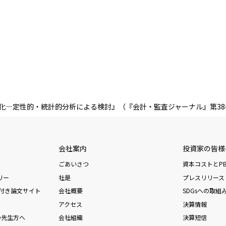
―定性的・統計的分析による検討』（『会計・監査ジャーナル』第38巻
会社案内
投資家の皆様
ごあいさつ
資本コストとPB
リー
社是
プレスリリース
d査読付き論文サイト
会社概要
SDGsへの取組
アクセス
決算情報
の先生方へ
会社組織
決算短信