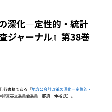
の深化―定性的・統計
査ジャーナル』第38巻
社刊行書籍である『
地方公会計改革の深化―定性的・
学術賞審査委員会委員 那須 伸裕 氏）。