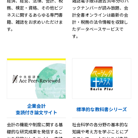
経済、経営、法律、会計、税
雑誌電子版は過去30年分のバ
務、検定・資格、その他ビジ
ックナンバーが読み放題、会
ネスに関するあらゆる専門書
計全書オンラインは最新の会
籍、雑誌をお求めいただけま
計・税務の法令情報を収録し
す。
たデータベースサービスで
す。
企業会計
標準的な教科書シリーズ
査読付き論文サイト
会計の機能や制度に関する基
社会科学の各分野の基本的な
礎的な研究成果を発信するこ
知識や考え方を学ぶことにプ