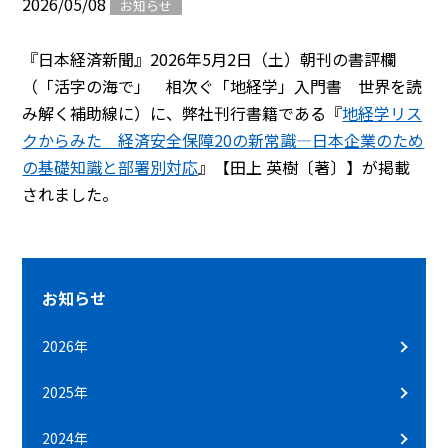
2026/05/08
お知らせ
『日本経済新聞』2026年5月2日（土）朝刊の書評欄
（「活字の海で」 相次ぐ「地経学」入門書 世界を読
み解く補助線に）に、弊社刊行書籍である『
地経学リス
クからみた 経済安全保障20の新常識―日本企業のため
の基礎知識と部署別対応
』【田上 英樹〔著〕】が掲載
されました。
お知らせ
2026年
2025年
2024年