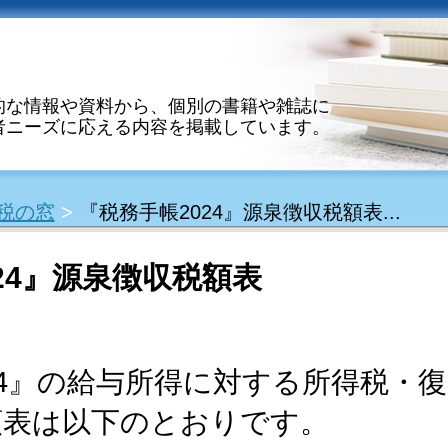
的な情報や資料から、個別の書籍や雑誌に
者ニーズに応える内容を掲載しています。
税の窓
>
『税務手帳2024』源泉徴収税額表...
24』源泉徴収税額表
24』の給与所得に対する所得税・
額表は以下のとおりです。