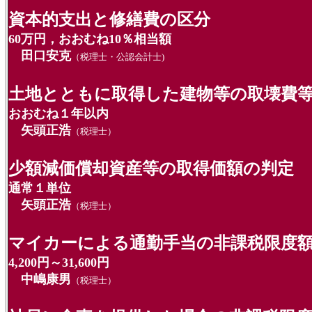
資本的支出と修繕費の区分
60万円，おおむね10％相当額
田口安克
（税理士・公認会計士)
土地とともに取得した建物等の取壊費
おおむね１年以内
矢頭正浩
（税理士）
少額減価償却資産等の取得価額の判定
通常１単位
矢頭正浩
（税理士）
マイカーによる通勤手当の非課税限度
4,200円～31,600円
中嶋康男
（税理士）