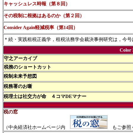
キャッシュレス時報（第８回）
その税制に根拠はあるのか（第２回）
Consider Again軽減税率（第14回）
＊続・実践租税正義学，租税法務学会裁決事例研究は，今号
Color
守之アーカイブ
税務のショートカット
税制未来予想図
税務署のお噺
税理士は社交力が命 ４コマDEマナー
税の窓
（中央経済社ホームページ内
もご参照