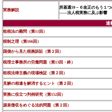
所基通59－６改正のもう１
実務解説
――法人税実務に及ぶ影響
連
租税法の難問（第11回）
税制之理（第166回）
国側から見た税務訴訟（第２回）
税理士事務所の労働問題（第13回・終）
租税法律主義の現場検証（第２回）
見解の相違を解消するヒント（第２回）
実務に役立つ判例研究（第152回）
源泉徴収をめぐる法的問題（第２回）