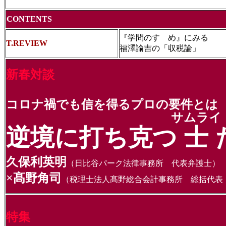
CONTENTS
『学問のすゝめ』にみる
T.REVIEW
福澤諭吉の「収税論」
新春対談
コロナ禍でも信を得るプロの要件とは
サムライ
逆境に打ち克つ
士
久保利英明
（日比谷パーク法律事務所 代表弁護士）
×髙野角司
（税理士法人髙野総合会計事務所 総括代表
特集