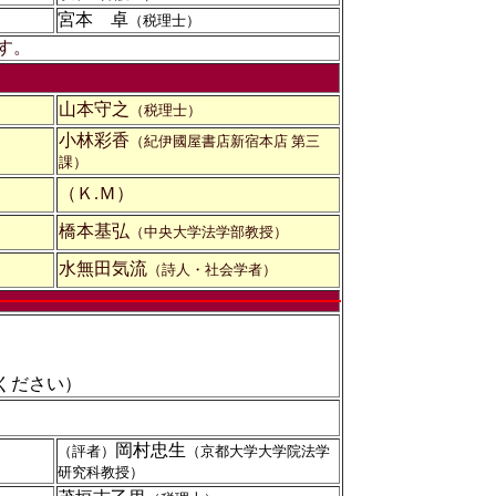
宮本 卓
（税理士）
す。
山本守之
（税理士）
小林彩香
（紀伊國屋書店新宿本店 第三
課）
（Ｋ.Ｍ）
橋本基弘
（中央大学法学部教授）
水無田気流
（詩人・社会学者）
ください）
岡村忠生
（評者）
（京都大学大学院法学
研究科教授）