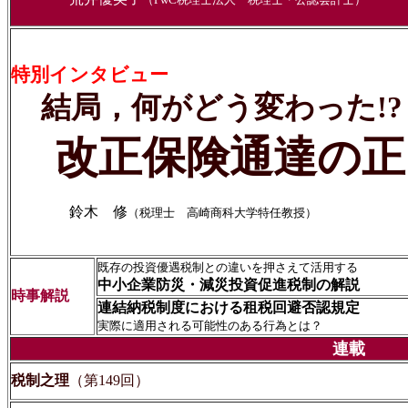
特別インタビュー
結局，何がどう変わった!?
改正保険通達の正
鈴木 修
（税理士 高崎商科大学特任教授）
既存の投資優遇税制との違いを押さえて活用する
中小企業防災・減災投資促進税制の解説
時事解説
連結納税制度における租税回避否認規定
実際に適用される可能性のある行為とは？
連載
税制之理
（第149回）