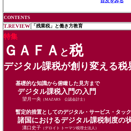
目次をみる
CONTENTS
T.REVIEW
「残業税」と働き方教育
特集
ＧＡＦＡ
税
と
デジタル課税が創り変える税
基礎的な知識から俯瞰した見方まで
デジタル課税入門の入門
望月一央
（MAZARS 公認会計士
）
暫定的措置としてのデジタル・サービス・タック
諸国におけるデジタル課税制度の
溝口史子
（デロイト トーマツ税理士法人）