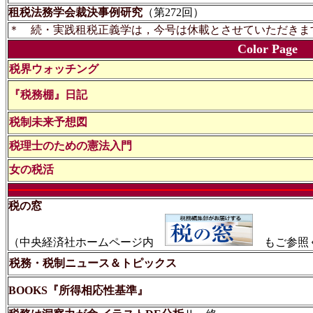
租税法務学会裁決事例研究
（第272回）
＊ 続・実践租税正義学は，今号は休載とさせていただきま
Color Page
税界ウォッチング
『税務棚』日記
税制未来予想図
税理士のための憲法入門
女の税活
税の窓
（中央経済社ホームページ内
もご参照
税務・税制ニュース＆トピックス
BOOKS『所得相応性基準』