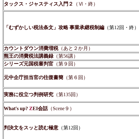
タックス・ジャスティス入門２
（Ⅵ・終）
「むずかしい税法条文」攻略 事業承継税制編
（第12回・終）
カウントダウン消費増税
（あと２か月）
熊王の消費税法講義録
（第56講）
シリーズ元国税審判官
（第９回）
元中企庁担当官の往復書簡
（第６回）
実務に役立つ判例研究
（第135回）
What's up?
Z
EI会話
（Scene９）
判決文をスッと読む極意
（第12回）