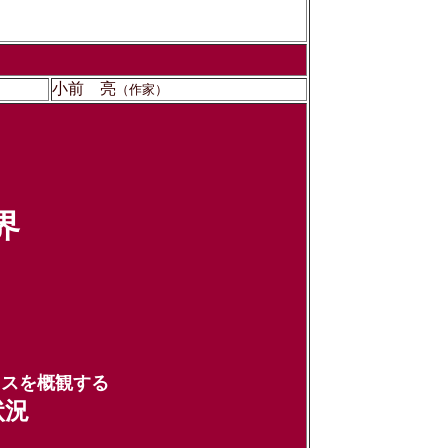
小前 亮
（作家）
界
スを概観する
状況