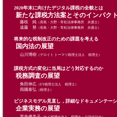
2020年末に向けたデジタル課税の全貌とは
新たな課税方法案とそのインパク
藤枝 純
（長島・大野・常松法律事務所 弁護士）
遠藤 努
（長島・大野・常松法律事務所 弁護士）
将来的な税制改正のための課題を考える
国内法の展望
山川博樹
（デロイト トーマツ税理士法人 税理士
）
課税方式の変化に当局はどう対応するのか
税務調査の展望
角田伸広
（EY税理士法人 税理士）
両國泰弘
（税理士）
ビジネスモデル見直し，詳細なドキュメンテーシ
企業実務の展望
荒井優美子
（PwC税理士法人 税理士・公認会計士）