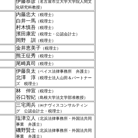
伊藤恭彦
（名古屋市立大学大学院人間文
化研究科教授）
内藤忠大
（税理士）
白井一馬
（税理士）
村木慎吾
（税理士）
濱田康宏
（税理士・公認会計士）
岡野 訓
（税理士）
金井恵美子
（税理士）
熊王征秀
（税理士）
尾崎真司
（税理士）
伊藤良太
（ベイス法律事務所 弁護士）
北澤 淳
（税理士法人山田＆パートナー
ズ 税理士）
林 仲宣
（税理士）
谷口智紀
（島根大学法文学部准教授）
三宅周兵
（㈱ナヴィスコンサルティン
グ 公認会計士・税理士）
塩津立人
（北浜法律事務所・外国法共同
事業 弁護士）
磯野賢士
（北浜法律事務所・外国法共同
事業 弁護士）