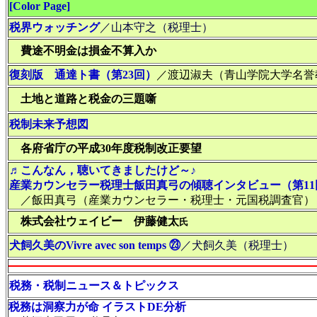
[Color Page]
税界ウォッチング
／山本守之（税理士）
費途不明金は損金不算入か
復刻版 通達ト書（第23回）
／渡辺淑夫（青山学院大学名
土地と道路と税金の三題噺
税制未来予想図
各府省庁の平成30年度税制改正要望
♬こんなん，聴いてきましたけど～♪
産業カウンセラー税理士飯田真弓の傾聴インタビュー（第11
／飯田真弓（産業カウンセラー・税理士・元国税調査官）
株式会社ウェイビー 伊藤健太
氏
犬飼久美のVivre avec son temps ㉓
／犬飼久美（税理士）
税務・税制ニュース＆トピックス
税務は洞察力が命 イラストDE分析