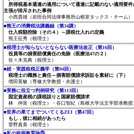
所得税基本通達の適用について通達に記載のない適用要件
主張が排斥された事例
小西貴雄（岩田合同法律事務所山根室タックス・チーム）
■
熊王の消費税法講義録（第34講）
仕入税額控除（その４）～課税仕入れの定義
熊王征秀（税理士）
■
税理士が知らないとならない医療法改正（第16回）
役員等の損害賠償責任の免除（医療法47の２）
佐々木克典（税理士）
■
続・実践租税正義学（第94回）
税理士の職務と責任～損害賠償請求訴訟を素材に（下）
増田英敏（専修大学教授・弁護士）
■
実務に役立つ判例研究（第113回）
固定資産税の課税誤りと国家賠償請求
林 仲宣（税理士）・谷口智紀（島根大学法文学部准教授
■
世界の果てまでついてくるZEI（第47回）
もし，彼に相続があったら
菅野真美（税理士）
■私の租税教育論㉖