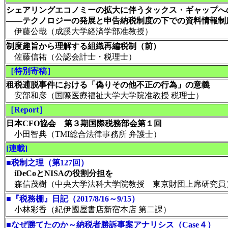
シェアリングエコノミーの拡大に伴うタックス・ギャップへ
――テクノロジーの発展と申告納税制度の下での資料情報制
伊藤公哉（成蹊大学経済学部准教授）
制度趣旨から理解する組織再編税制（前）
佐藤信祐（公認会計士・税理士）
［特別寄稿］
租税逋脱事件における「偽りその他不正の行為」の意義
安部和彦（国際医療福祉大学大学院准教授 税理士）
［Report］
日本CFO協会 第３期国際税務部会第１回
小田智典（TMI総合法律事務所 弁護士）
[連載]
■
税制之理（第127回）
iDeCoとNISAの役割分担を
森信茂樹（中央大学法科大学院教授 東京財団上席研究員
■
『税務棚』日記（2017/8/16～9/15）
小林彩香（紀伊國屋書店新宿本店 第二課）
■
なぜ勝てたのか～納税者勝訴事案アナリシス（Case４）