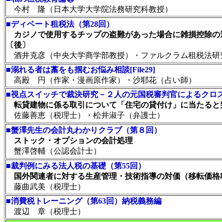
今村 隆（日本大学大学院法務研究科教授）
■
ディベート租税法（第28回）
カジノで使用するチップの盗難があった場合に雑損控除の
〔後〕
酒井克彦（中央大学商学部教授）・ファルクラム租税法研
■
溺れる者は藁をも掴むお悩み相談[File29]
高殿 円（作家・漫画原作家）・沙耶花（占い師）
■
視点スイッチで裁決研究－２人の元国税審判官によるクロス
転貸建物に係る取引について「住宅の貸付け」に当たると
佐藤善恵（税理士）・松井淑子（弁護士）
■
蟹澤先生の会計丸わかりクラブ（第８回）
ストック・オプションの会計処理
蟹澤啓輔（公認会計士）
■
裁判例にみる法人税の基礎（第55回）
国外関連者に対する生産管理・技術指導の対価（移転価格
藤曲武美（税理士）
■
消費税トレーニング（第63回）納税義務編
渡辺 章（税理士）