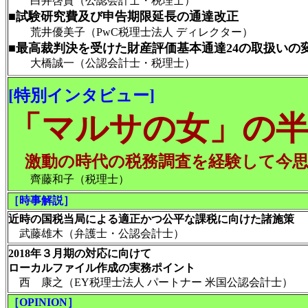
白井啓資（公認会計士・税理士）
■試験研究費及び申告期限延長の通達改正
荒井優美子（PwC税理士法人 ディレクター）
■最高裁判決を受けた財産評価基本通達24の取扱いの
大橋誠一（公認会計士・税理士）
[特別インタビュー]
「マルサの女」
の
激動の時代の税務調査を経験して今思
齊藤和子（税理士）
［時事解説］
近時の国税当局による適正かつ公平な課税に向けた諸施策
武藤雄木（弁護士・公認会計士）
2018年３月期の対応に向けて
ローカルファイル作成の実務ポイント
西 康之（EY税理士法人 パートナー 米国公認会計士）
［OPINION］