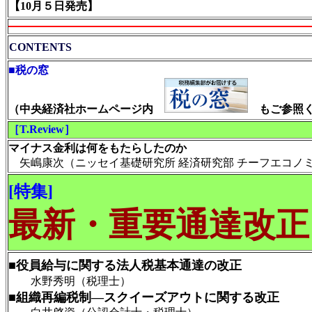
【10月５日発売】
CONTENTS
■税の窓
（中央経済社ホームページ内
もご参照く
［T.Review］
マイナス金利は何をもたらしたのか
矢嶋康次（ニッセイ基礎研究所 経済研究部 チーフエコノ
[特集]
最新・重要通達改正
■役員給与に関する法人税基本通達の改正
水野秀明（税理士）
■組織再編税制―スクイーズアウトに関する改正