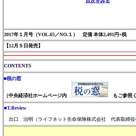
目次をみる
2017年１月号（VOL.65／NO.１） 定価 本体2,491円+税
【12月
５日発売】
CONTENTS
■税の窓
（中央経済社ホームページ内
もご参照く
■T.Review
出口 治明（ライフネット生命保険株式会社 代表取締役