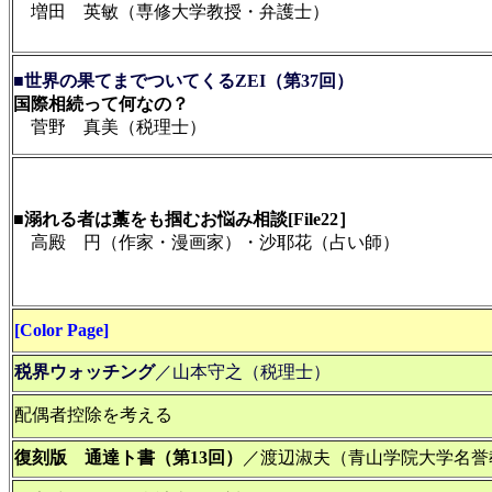
増田 英敏（専修大学教授・弁護士）
■世界の果てまでついてくるZEI（第37回）
国際相続って何なの？
菅野 真美（税理士）
■
溺れる者は藁をも掴むお悩み相談[File22］
高殿 円（作家・漫画家）・沙耶花（占い師）
[Color Page]
税界ウォッチング
／山本守之（税理士）
配偶者控除を考える
復刻版 通達ト書（第13回）
／渡辺淑夫（青山学院大学名