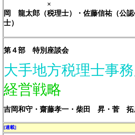
×
岡 龍太郎（税理士）・佐藤信祐（公認
士）
第４部 特別座談会
大手地方税理士事務
経営戦略
吉岡和守・齋藤孝一・柴田 昇・菅 拓
[連載]