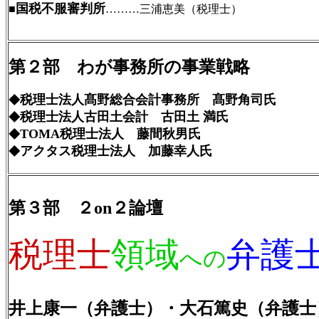
国税不服審判所
■
………三浦恵美（税理士）
第２部 わが事務所の事業戦略
税理士法人髙野総合会計事務所 髙野角司氏
◆
税理士法人古田土会計 古田土 満氏
◆
TOMA税理士法人 藤間秋男氏
◆
アクタス税理士法人 加藤幸人氏
◆
第３部 ２on２論壇
税理士
領域
弁護
への
井上康一（弁護士）・大石篤史（弁護士