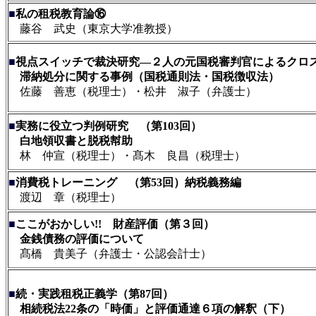
■
私の租税教育論⑯
藤谷 武史（東京大学准教授）
■
視点スイッチで裁決研究―２人の元国税審判官によるクロ
滞納処分に関する事例（国税通則法・国税徴収法）
佐藤 善恵（税理士）・松井 淑子（弁護士）
■
実務に役立つ判例研究 （第103回）
白地領収書と脱税幇助
林 仲宣（税理士）・髙木 良昌（税理士）
■
消費税トレーニング （第53回）納税義務編
渡辺 章（税理士）
■
ここがおかしい!! 財産評価（第３回）
金銭債務の評価について
髙橋 貴美子（弁護士・公認会計士）
■
続・実践租税正義学（第87回）
相続税法22条の「時価」と評価通達６項の解釈（下）