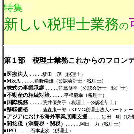
特集
新しい税理士業務
の
第１部 税理士業務これからのフロン
医療法人
■
………坂田 茂（税理士）
M&A
■
………角野崇雄（公認会計士・税理士）
株式の事業承継
■
………笹島修平（公認会計士・税理士）
不動産の相続対策
■
………平根慶幸（税理士）
国際税務
■
………荒井優美子（税理士・公認会計士）
移転価格
■
………藤森康一郎（KPMG税理士法人パートナー
アジアにおける海外事業展開支援
■
………細田 明（税
間接税（消費税・関税）
■
………岡田 力（税理士）
IPO
■
………石本忠次（税理士）