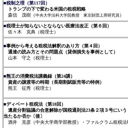
■税制之理
（第117回
）
トランプの下で変わる米国の租税戦略
森信 茂樹（
）
中央大学法科大学院教授 東京財団上席研究員
■
税理士が知らないとならない医療法改正（第６回）
佐々木 克典（税理士）
■
事例から考える租税法解釈のあり方（第４回）
通達の読み方とその問題点（貸倒損失を事例として）
山本 守之（税理士）
■
熊王の消費税法講義録（第24講）
資産の譲渡等の時期（長期割賦販売等の特例）
熊王 征秀（税理士）
■
ディベート租税法（第18回
）
遺産分割協議の合意解除が国税通則法23条２項３号にいう
当たるか否か〔後〕
酒井 克彦（中央大学商学部教授）・ファルクラム租税法