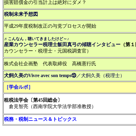
損害賠償金の引当計上は絶対にダメ？
税制未来予想図
平成29年度税制改正の与党プロセスが開始
♬こんなん，聴いてきましたけど～♪
産業カウンセラー税理士飯田真弓の傾聴インタビュー
（第１
カウンセラー・税理士・元国税調査官）
株式会社企画塾 代表取締役 高橋憲行氏
犬飼久美のVivre avec son temps⑬
／犬飼久美（税理士）
［学会ルポ］
租税法学会〔第45回総会〕
倉見智亮（西南学院大学法学部准教授）
税務・税制ニュース＆トピックス