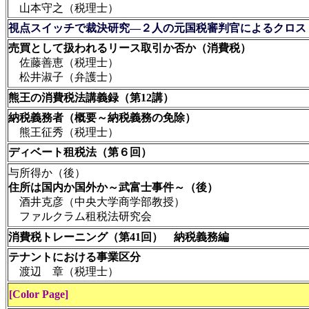
山本守之（税理士）
視点スイッチで裁決研究―２人の元国税審判官によるクロス
売買として扱われるリース取引か否か（消費税）
佐藤善恵（税理士）
松井淑子（弁護士）
熊王の消費税法講義録
（
第12講）
納税義務者（概要～納税義務の免除）
熊王征秀（税理士）
ディ
ベート租税法（第６回）
与所得か（後）
住所は国内か国外か～武富士事件～（後）
酒井克彦（中央大学商学部教授）
ファルクラム租税法研究会
消費
税トレーニング（第41回） 納税義務編
テナントにおける事業区分
渡辺 章（税理士）
[Color Page]