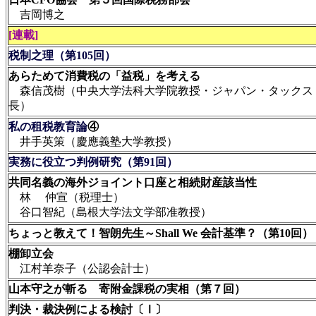
吉岡博之
[連載]
税制之理
（第105回
）
あらためて消費税の「益税」を考える
森信茂樹（中央大学法科大学院教授・ジャパン・タックス
長）
私の租税教育論
④
井手英策（慶應義塾大学教授）
実務に役立つ判例研究（第91回）
共同名義の海外ジョイント口座と相続財産該当性
林 仲宣（税理士）
谷口智紀（島根大学法文学部准教授）
ちょ
っと教えて！智朗先生
～Shall We 会
計基準？（第10回）
棚卸立会
江村羊奈子（公認会計士）
山本守之が斬る 寄附金課税の実相（第７回）
判決・裁決例による検討〔Ⅰ〕