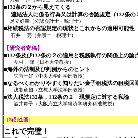
■132条の２から見えてくる
連結法人に係る行為又は計算の否認規定（132条の
足立好幸（公認会計士・税理士）
■相続税法の否認規定の現状とこれからの適用可能性
石井 亮（弁護士・税理士）
【研究者寄稿】
■132条及び132条の２の適用と税務執行の関係上の論
今村 隆（日本大学教授）
■海外の法制及び判例からのヒント
矢内一好（中央大学商学部教授）
■なるべくわかりやすく知りたい金子租税法の租税回
浅妻章如（立教大学法学部教授）
■法人税法132条，132条の２ 現規定に対する私論
酒井貴子（大阪府立大学経済学研究科准教授）
［特別企画］
これで完璧！