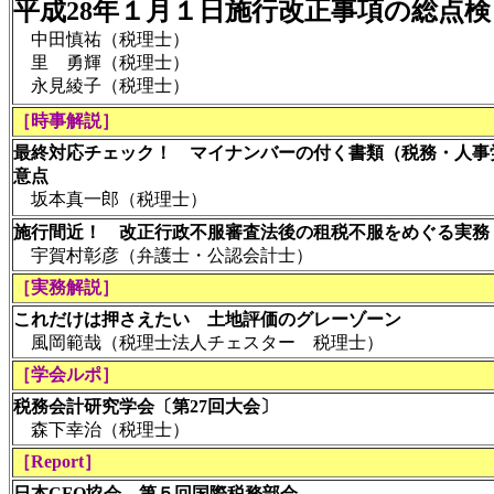
平成28年１月１日施行改正事項の総点検
中田慎祐（税理士）
里 勇輝（税理士）
永見綾子（税理士）
［時事解説］
最終対応チェック！ マイナンバーの付く書類（税務・人事
意点
坂本真一郎（税理士）
施行間近！ 改正行政不服審査法後の租税不服をめぐる実務
宇賀村彰彦（弁護士・公認会計士）
［実務解説］
これだけは押さえたい 土地評価のグレーゾーン
風岡範哉（税理士法人チェスター 税理士）
［学会ルポ］
税務会計研究学会〔第27回大会〕
森下幸治（税理士）
［Report］
日本CFO協会 第５回国際税務部会