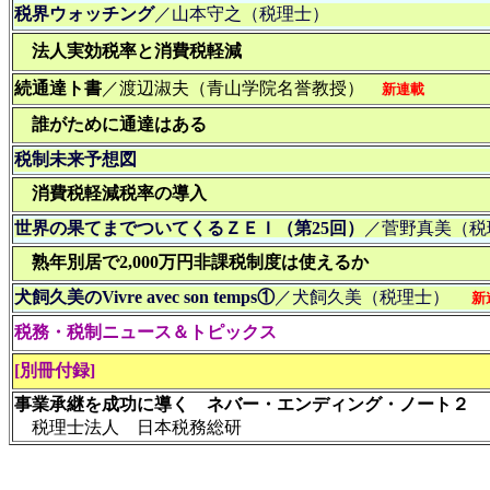
税界ウォッチング
／山本守之（税理士）
法人実効税率と消費税軽減
続通達ト書
／渡辺淑夫（青山学院名誉教授）
新連載
誰がために通達はある
税制未来予想図
消費税軽減税率の導入
世界の果てまでついてくるＺＥＩ（第25回）
／菅野真美（税
熟年別居で2,000万円非課税制度は使えるか
犬飼久美のVivre avec son temps①
／犬飼久美（税理士）
新
税務・税制ニュース＆トピックス
[別冊付録]
事業承継を成功に導く ネバー・エンディング・ノート２
税理士法人 日本税務総研