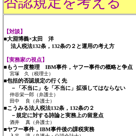
否認規定を考える
【対談】
■大淵博義×太田 洋
法人税法132条，132条の２と運用の考え方
【実務家の視点】
■もう一度整理 IBM事件，ヤフー事件の概略と争点
宮塚 久（税理士）
■包括的否認規定の行く先
－「不当に」を「不当に」拡張してはならない
仲谷栄一郎（弁護士）
田中 良（弁護士）
■こうみる法人税法132条，132条の２
－規定に対する詩論と実務上の留意点
酒井 真（弁護士）
■ヤフー事件，IBM事件後の課税実務
入谷 淳（弁護士・公認会計士）