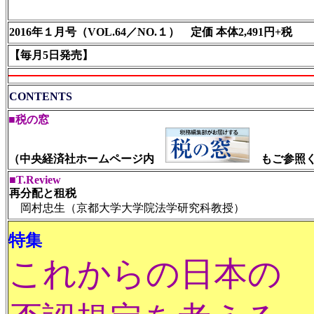
2016年１月号（VOL.64／NO.１） 定価 本体2,491円+税
【毎月
5日発売】
CONTENTS
■税の窓
（中央経済社ホームページ内
もご参照く
■T.Review
再分配と租税
岡村忠生（京都大学大学院法学研究科教授）
特集
これからの日本の