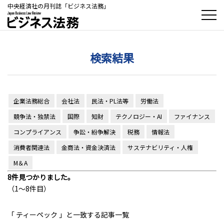
中央経済社の月刊誌「ビジネス法務」
検索結果
企業法務総合
会社法
民法・PL法等
労働法
競争法・独禁法
国際
知財
テクノロジー・AI
ファイナンス
コンプライアンス
争訟・紛争解決
税務
情報法
消費者関連法
金商法・資金決済法
サステナビリティ・人権
M＆A
8件見つかりました。
（1～8件目）
「
ティーペック
」と一致する記事一覧