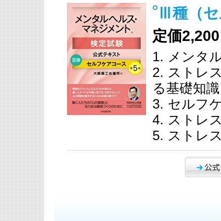
Ⅲ種（セ
定価2,2
1. メン
2. スト
る基礎知識
3. セル
4. スト
5. スト