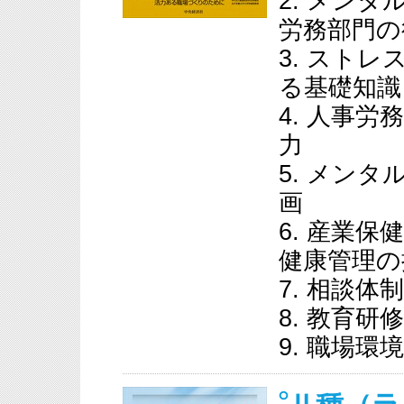
2. メン
労務部門の
3. スト
る基礎知識
4. 人事
力
5. メン
画
6. 産業
健康管理の
7. 相談体
8. 教育研修
9. 職場環