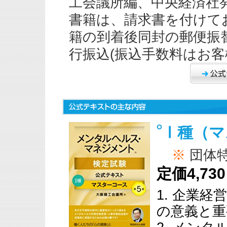
工会議所編、中央経済社発
書籍は、請求書を付けて
籍の到着後同封の郵便振
行振込(振込手数料はお
Ⅰ種（マ
※
団体
定価4,7
1. 企業
の意義と重