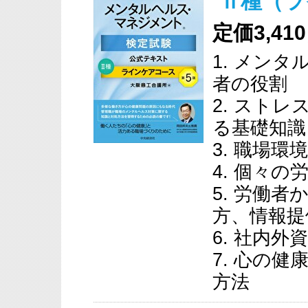
Ⅱ種（ラ
定価3,4
1. メン
者の役割
2. スト
る基礎知識
3. 職場
4. 個々
5. 労働
方、情報提
6. 社内外
7. 心の
方法