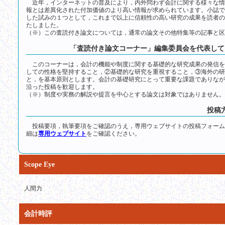
近年，インターネットの普及により，内外問わず会計に関する様々な情
報とは差異化された付加価値のより高い情報が求められています。小誌で
した試みの１つとして，これまで以上に信頼性の高い研究の成果を読者の
たしました。
（※）この査読付き論文については，通常の論文その他特集等の記事と区
「査読付き論文コーナー」編集委員会を代表し
このコーナーは，会計の機能や制度に関する基礎的な研究成果の発信を
しての性格を堅持すること，②基礎的な研究を重視すること，③海外の研
と，を基本原則とします。会計の基礎研究にとって重要な課題でありなが
沿った投稿を歓迎します。
（※）制度や実務の解説や提言を中心とする論文は対象ではありません。
投稿
投稿要項，執筆要項をご確認のうえ，専用ウェブサイトの投稿フォーム，またはメー
細は
専用ウェブサイト
をご確認ください。
Scope Eye
人間力
会計時評