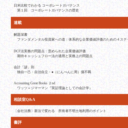
日米比較でわかる コーポレートガバナンス
第１回 コーポレートガバナンスの歴史
連載
解題深書
ファンダメンタル投資家への道：体系的な企業価値評価のための４ステ
DCF法実務の問題点：歪められた企業価値評価
期待キャッシュフロー法の適用と実務上の問題点
会計「諺」則
独自一己・自治自立・●（にんべんに周）儻不羈
Accounting Great Books ２nd
ワッツ＝ジマーマン『実証理論としての会計学』
相談室Q&A
〔会社法務〕新法で変わる 所有者不明土地利用のポイント
書評