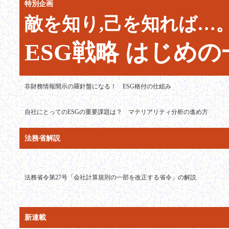
特別企画
敵を知り,己を知れば…
ESG戦略 はじめの
非財務情報開示の羅針盤になる！ ESG格付の仕組み
自社にとってのESGの重要課題は？ マテリアリティ分析の進め方
法務省解説
法務省令第27号「会社計算規則の一部を改正する省令」の解説
新連載