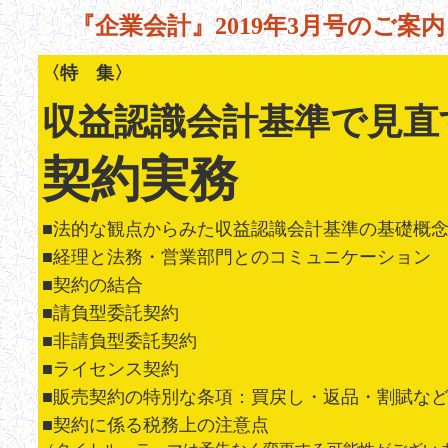
『企業会計』2019年3月号のご案内
〈特 集〉
収益認識会計基準で見直
契約実務
■法的な観点からみた収益認識会計基準の基礎
■経理と法務・営業部門とのコミュニケーション
■契約の結合
■請負型委託契約
■非請負型委託契約
■ライセンス契約
■販売契約の特別な条項：買戻し・返品・割賦な
■契約に係る税務上の注意点