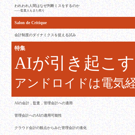
われわれ人間はなぜ判断ミスをするのか
――監査人もまた然り
Salon de Critique
会計制度のダイナミクスを捉える試み
特集
AIが引き起こ
アンドロイドは電気
AIの会計，監査，管理会計への適用
管理会計へのAIの適用可能性
クラウド会計の観点からみた管理会計の進化