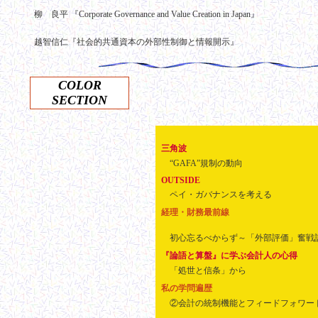
柳 良平 『Corporate Governance and Value Creation in Japan』
越智信仁『社会的共通資本の外部性制御と情報開示』
COLOR
SECTION
三角波
“GAFA”規制の動向
OUTSIDE
ペイ・ガバナンスを考える
経理・財務
初心忘るべからず～「外部評価」奮戦
『論語と算盤』に学ぶ会計人の心得
「処世と信条」から
私の学問遍歴
②会計の統制機能とフィードフォワー