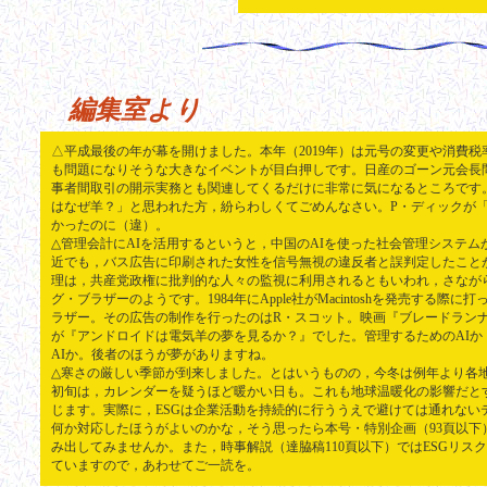
編集室より
△平成最後の年が幕を開けました。本年（2019年）は元号の変更や消費税
も問題になりそうな大きなイベントが目白押しです。日産のゴーン元会長
事者間取引の開示実務とも関連してくるだけに非常に気になるところです
はなぜ羊？」と思われた方，紛らわしくてごめんなさい。P・ディックが
かったのに（違）。
△管理会計にAIを活用するというと，中国のAIを使った社会管理システ
近でも，バス広告に印刷された女性を信号無視の違反者と誤判定したこと
理は，共産党政権に批判的な人々の監視に利用されるともいわれ，さなが
グ・ブラザーのようです。1984年にApple社がMacintoshを発売する際
ラザー。その広告の制作を行ったのはR・スコット。映画『ブレードラン
が『アンドロイドは電気羊の夢を見るか？』でした。管理するためのAIか
AIか。後者のほうが夢がありますね。
△寒さの厳しい季節が到来しました。とはいうものの，今冬は例年より各地で
初旬は，カレンダーを疑うほど暖かい日も。これも地球温暖化の影響だとす
じます。実際に，ESGは企業活動を持続的に行ううえで避けては通れない
何か対応したほうがよいのかな，そう思ったら本号・特別企画（93頁以下
み出してみませんか。また，時事解説（達脇稿110頁以下）ではESGリス
ていますので，あわせてご一読を。