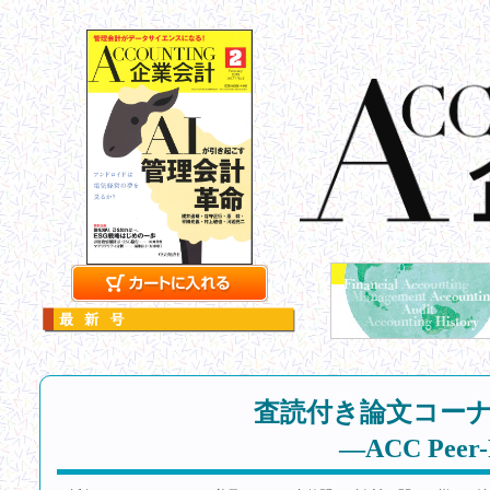
査読付き論文コー
―ACC Peer-