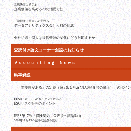
意思決定に勇気を！
企業価値を高めるAIの活用方法
「学習する組織」の実現へ
データアナリティクス会計人材の育成
会社組織・個人は経営管理のAI化にどう対応するか
査読付き論文コーナー創設のお知らせ
Ａｃｃｏｕｎｔｉｎｇ Ｎｅｗｓ
時事解説
「『重要性がある』の定義（IAS第１号及びIAS第８号の修正）」のポイ
COSO・WBCSDのガイダンスにみる
ESGリスク管理のポイント
IFRS第17号「保険契約」公表後の議論動向：
2018年９月TRG会議の論点を読む