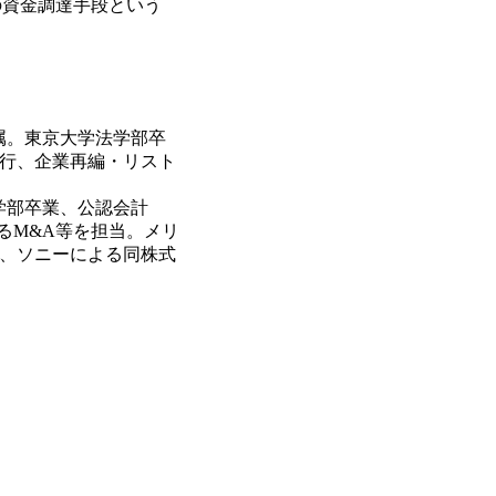
資金調達手段という
属。東京大学法学部卒
発行、企業再編・リスト
学部卒業、公認会計
る
M&A等を担当。メリ
発、ソニーによる同株式