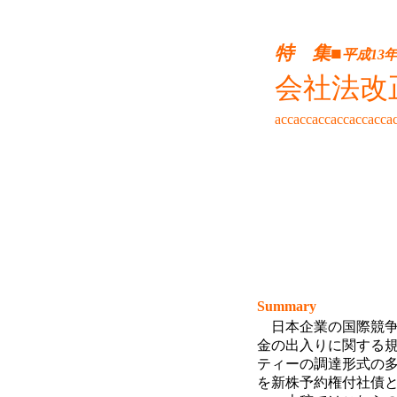
特 集■
平成
13
会社法改
accaccaccaccaccacca
Summary
日本企業の国際競
金の出入りに関する
ティーの調達形式の
を新株予約権付社債