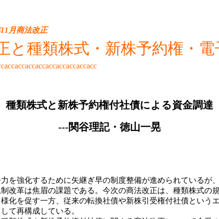
年11月商法改正
正と種類株式・新株予約権・電
ccaccaccaccaccaccaccaccaccacc
種類株式と新株予約権付社債による資金調達
---関谷理記・徳山一晃
争力を強化するために矢継ぎ早の制度整備が進められているが
規制改革は焦眉の課題である。今次の商法改正は、種類株式の
多様化を促す一方、従来の転換社債や新株引受権付社債という
として再構成している。