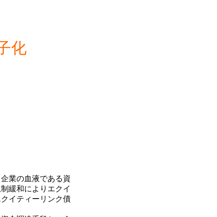
子化
、企業の血液である資
規制緩和によりエクイ
エクイティーリンク債